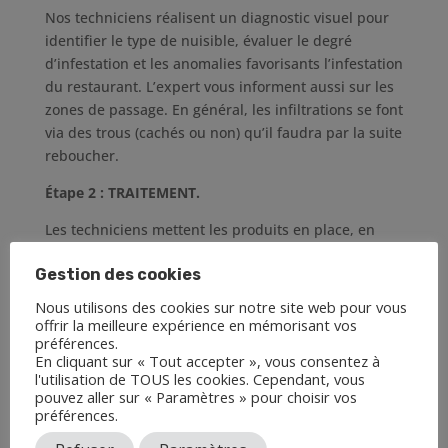
Nos techniciens réalisent un diagnostic visuel pour
identifier le type de nuisible, évaluer le degré
d’infestation et les anomalies favorisants l’infestation
du restaurant. L’expert vous informent aussi sur les
zones de passage. En général, les infiltrations se font
via des trous (cachés ou non) qu’il faudra par la suite
reboucher.
Étape 2 : TRAITEMENT.
Les techniciens mettent les produits en place, en
fonction du niveau d’infestation et du nuisible à
Gestion des cookies
traiter.
Nous utilisons des cookies sur notre site web pour vous
Étape 3 : CONSEILS.
offrir la meilleure expérience en mémorisant vos
préférences.
Les techniciens vous conseillent pour prévenir
En cliquant sur « Tout accepter », vous consentez à
d’éventuelles nouvelles intrusions.
l'utilisation de TOUS les cookies. Cependant, vous
pouvez aller sur « Paramètres » pour choisir vos
Une fois l’intervention terminée, vous recevrez un
préférences.
rapport d’intervention complet ainsi qu’un plan