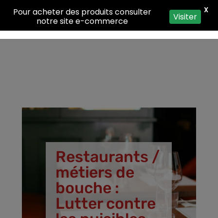
X
Pour acheter des produits consulter
Visiter
notre site e-commerce
Restaurants /
métiers de
bouche :
Lutter contre