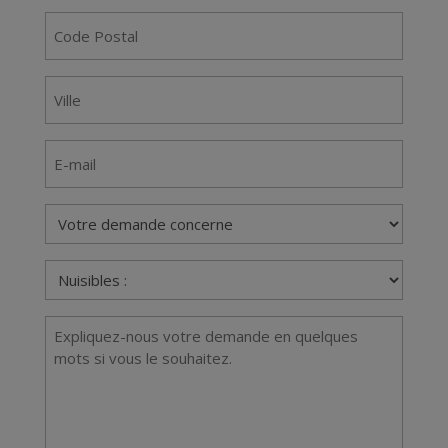
Code
Postal
(Nécessaire)
Ville
(Nécessaire)
E-
mail
Votre
demande
concerne
Nuisibles
(Nécessaire)
(Nécessaire)
Message
(Nécessaire)