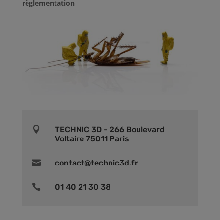
règlementation

TECHNIC 3D - 266 Boulevard
Voltaire 75011 Paris

contact@technic3d.fr

01 40 21 30 38