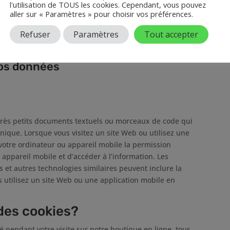
l'utilisation de TOUS les cookies. Cependant, vous pouvez
aller sur « Paramètres » pour choisir vos préférences.
Refuser
Paramètres
Tout accepter
os données
e très petits documents textuels ou morceaux de code qui
nique. Lorsque vous visitez un site Web ou utilisez une
otre ordinateur ou appareil mobile la permission
u appareil mobile et d’accéder à l’information. Les
es et autres technologies similaires peuvent inclure la
ous utilisez un site Web ou une application mobile en
des cookies?
 pendant votre visite sur notre boutique en ligne, tous