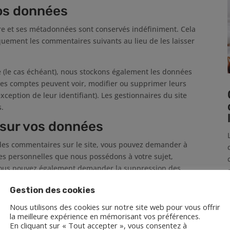
os données
re et ses métadonnées sont conservés indéfiniment. Cela
uement les commentaires suivants au lieu de les laisser
te (le cas échéant), nous stockons également les données
 les comptes peuvent voir, modifier ou supprimer leurs
ception de leur identifiant). Les gestionnaires du site
s.
 sur vos données
 des commentaires sur le site, vous pouvez demander à
ées personnelles que nous possédons à votre sujet,
 Vous pouvez également demander la suppression des
e prend pas en compte les données stockées à des fins
Gestion des cookies
 sécurité.
Nous utilisons des cookies sur notre site web pour vous offrir
nées personnelles
la meilleure expérience en mémorisant vos préférences.
En cliquant sur « Tout accepter », vous consentez à
rifiés à l’aide d’un service automatisé de détection des