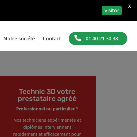
X
Visiter
Notre société
Contact
01 40 21 30 38
Technic 3D votre
prestataire agréé
Professionnel ou particulier ?
Nos techniciens expérimentés et
diplômés interviennent
rapidement et efficacement pour