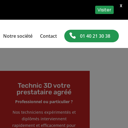
X
Visiter
Notre société
Contact
01 40 21 30 38
Technic 3D votre
prestataire agréé
Professionnel ou particulier ?
Nos techniciens expérimentés et
diplômés interviennent
rapidement et efficacement pour