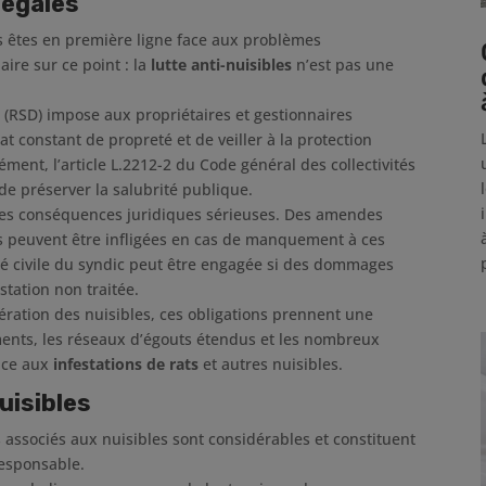
légales
us êtes en première ligne face aux problèmes
laire sur ce point : la
lutte anti-nuisibles
n’est pas une
 (RSD) impose aux propriétaires et gestionnaires
t constant de propreté et de veiller à la protection
ément, l’article L.2212-2 du Code général des collectivités
 de préserver la salubrité publique.
 des conséquences juridiques sérieuses. Des amendes
ros peuvent être infligées en cas de manquement à ces
ité civile du syndic peut être engagée si des dommages
station non traitée.
ifération des nuisibles, ces obligations prennent une
ments, les réseaux d’égouts étendus et les nombreux
pice aux
infestations de rats
et autres nuisibles.
uisibles
es associés aux nuisibles sont considérables et constituent
responsable.