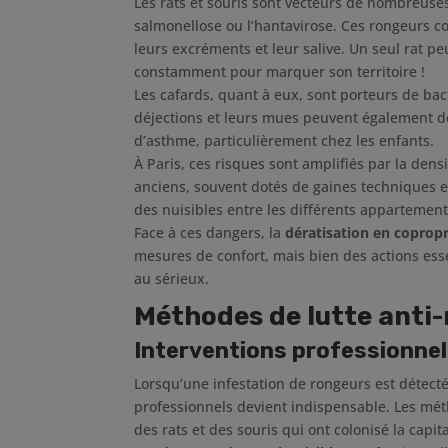
Les rats et souris sont vecteurs de nombreuse
salmonellose ou l’hantavirose. Ces rongeurs co
leurs excréments et leur salive. Un seul rat pe
constamment pour marquer son territoire !
Les cafards, quant à eux, sont porteurs de bac
déjections et leurs mues peuvent également d
d’asthme, particulièrement chez les enfants.
À Paris, ces risques sont amplifiés par la den
anciens, souvent dotés de gaines techniques et 
des nuisibles entre les différents appartement
Face à ces dangers, la
dératisation en copropr
mesures de confort, mais bien des actions ess
au sérieux.
Méthodes de lutte anti-
Interventions professionnel
Lorsqu’une infestation de rongeurs est détecté
professionnels devient indispensable. Les métho
des rats et des souris qui ont colonisé la capit