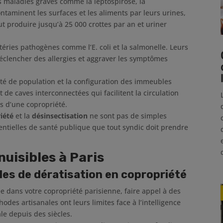
s maladies graves comme la leptospirose, la
ntaminent les surfaces et les aliments par leurs urines,
ut produire jusqu’à 25 000 crottes par an et uriner
téries pathogènes comme l’E. coli et la salmonelle. Leurs
éclencher des allergies et aggraver les symptômes
sité de population et la configuration des immeubles
de caves interconnectées qui facilitent la circulation
s d’une copropriété.
iété
et la
désinsectisation
ne sont pas de simples
entielles de santé publique que tout syndic doit prendre
nuisibles à Paris
les de dératisation en copropriété
e dans votre copropriété parisienne, faire appel à des
des artisanales ont leurs limites face à l’intelligence
ale depuis des siècles.