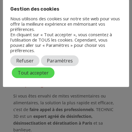
hermétique.
Gestion des cookies
Après avoir fait les courses, vous pouvez
également placer vos produits secs dans le
Nous utilisons des cookies sur notre site web pour vous
offrir la meilleure expérience en mémorisant vos
congélateur pendant au moins 48 heures pour
préférences.
éliminer d’éventuelles mites.
En cliquant sur « Tout accepter », vous consentez à
l'utilisation de TOUS les cookies. Cependant, vous
Les mites alimentaires ont un odorat très sensible,
pouvez aller sur « Paramètres » pour choisir vos
vous pouvez donc placer des éléments à l’odeur
préférences.
répulsive pour elles : le clou de girofle, le citron ou
Refuser
Paramètres
la lavande par exemple.
Tout accepter
Des
pièges et répulsifs
sont disponibles
sur notre
boutique en ligne
.
Si vous êtes envahi de mites vestimentaires ou
alimentaires, la solution la plus rapide est efficace,
c’est de
faire appel à des professionnels
. TECHNIC
3D est un
expert agréé de désinfection,
désinsectisation et dératisation à Paris
et sa
banlieue.