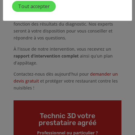
Tout accepter
ainsi que les zones de passage.
Ensuite, le
traitement adapté est mis en place
en
fonction des résultats du diagnostic. Nos experts
seront à votre disposition pour vous conseiller et
répondre à vos questions.
À l’issue de notre intervention, vous recevrez un
rapport d’intervention complet
ainsi qu’un plan
d’appâtage.
Contactez-nous dès aujourd’hui pour
demander un
devis gratuit
et protéger votre restaurant contre les
nuisibles !
Technic 3D votre
prestataire agréé
Professionnel ou particulier ?