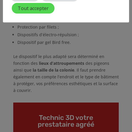
fonction de la situation et du type de surface
:
Tout accepter
Protection par pics et picots ;
Protection par fils tendus ;
Protection par filets ;
Dispositifs d’électro-répulsion ;
Dispositif par gel Bird free.
Le dispositif le plus adapté sera déterminé en
fonction des
lieux d’attroupements
des pigeons
ainsi que
la taille de la colonie
. Il faut prendre
également en compte l’endroit et le type de bâtiment
à protéger, vos préférences esthétiques et la surface
à couvrir.
Technic 3D votre
prestataire agréé